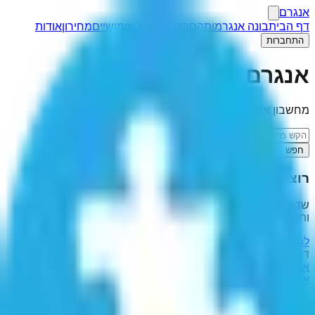
אנגרם
דף הבית
בונה אנגרמות
הסבר
קישורים שימושיים
מחירון
אודות
התחברות
אנגרם
מחשבון אנגרמות
חפש
I'm Feeling Lucky
רוצים לגלוש ללא פרסומות?
שדרגו ל-Anagram Pro ותיהנו מחוויית גלישה נקייה, מהירה
ותמיכה בפיתוח האתר.
לפרטים והצטרפות
דוגמאות לאנגרמות:
אחדבנובמבר
,
רבי מאיר בעל הנס
,
הנפותייך
,
בוצעי
,
בוריינו
אודות
הסבר
קישורים שימושיים
מדיניות פרטיות
© 2025 אנגרם. כל הזכויות שמורות.